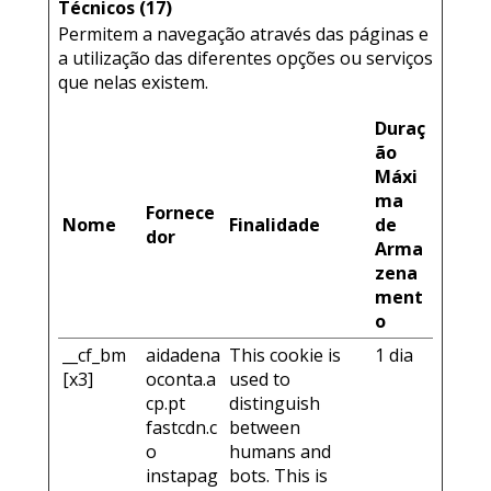
Técnicos (17)
Permitem a navegação através das páginas e
a utilização das diferentes opções ou serviços
que nelas existem.
Duraç
ão
Máxi
ma
Fornece
Nome
Finalidade
de
dor
Arma
zena
ment
o
__cf_bm
aidadena
This cookie is
1 dia
[x3]
oconta.a
used to
cp.pt
distinguish
fastcdn.c
between
o
humans and
instapag
bots. This is