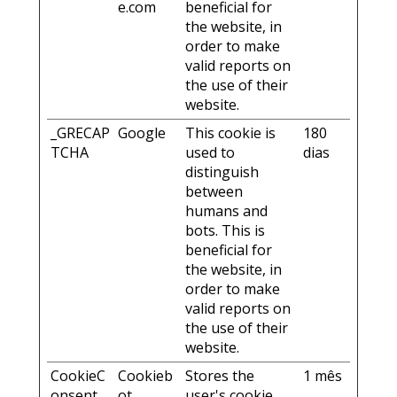
e.com
beneficial for
the website, in
order to make
valid reports on
the use of their
website.
_GRECAP
Google
This cookie is
180
TCHA
used to
dias
distinguish
between
humans and
bots. This is
beneficial for
the website, in
order to make
valid reports on
the use of their
website.
CookieC
Cookieb
Stores the
1 mês
onsent
ot
user's cookie