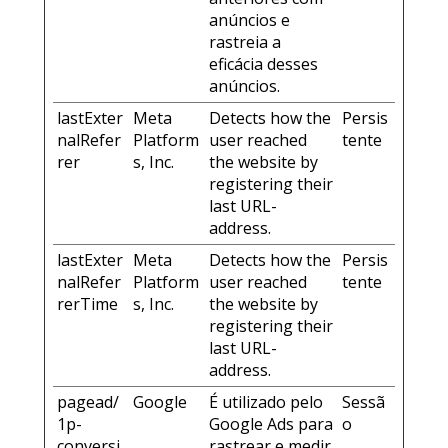
anúncios e
rastreia a
eficácia desses
anúncios.
lastExter
Meta
Detects how the
Persis
nalRefer
Platform
user reached
tente
rer
s, Inc.
the website by
registering their
last URL-
address.
lastExter
Meta
Detects how the
Persis
nalRefer
Platform
user reached
tente
rerTime
s, Inc.
the website by
registering their
last URL-
address.
pagead/
Google
É utilizado pelo
Sessã
1p-
Google Ads para
o
conversi
rastrear e medir