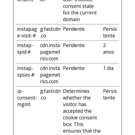
consent state
for the current
domain
instapag
g.fastcdn
Pendente
Persis
e-visit-#
.co
tente
instap-
cdn.insta
Pendente
2
spid.#
pagemet
anos
rics.com
instap-
cdn.insta
Pendente
1 dia
spses.#
pagemet
rics.com
ip-
g.fastcdn
Determines
Persis
consent-
.co
whether the
tente
mgmt
visitor has
accepted the
cookie consent
box. This
ensures that the