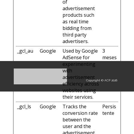
of
advertisement
products such
as real time
bidding from
third party
advertisers.
_gcl_au
Google
Used by Google
3
AdSense for
meses
experimenting
with
advertisement
Copyright © ACP 2026
efficiency across
websites using
their services.
_gcl_ls
Google
Tracks the
Persis
conversion rate
tente
between the
user and the
advertisement