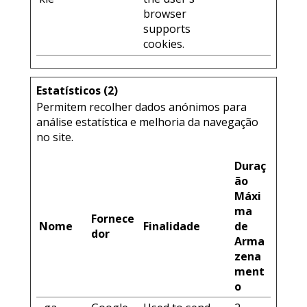
browser
supports
cookies.
Estatísticos (2)
Permitem recolher dados anónimos para
análise estatística e melhoria da navegação
no site.
Duraç
ão
Máxi
ma
Fornece
Nome
Finalidade
de
dor
Arma
zena
ment
o