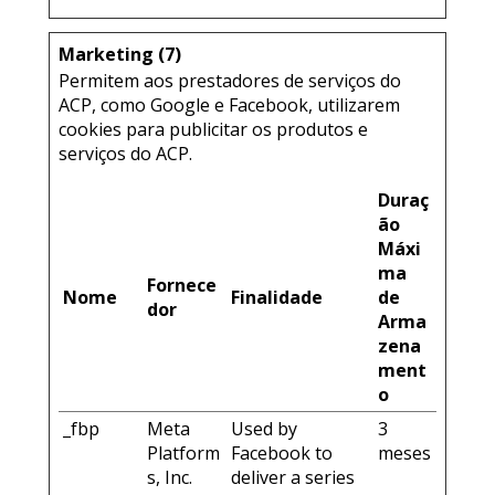
Marketing (7)
Permitem aos prestadores de serviços do
ACP, como Google e Facebook, utilizarem
cookies para publicitar os produtos e
serviços do ACP.
Duraç
ão
Máxi
ma
Fornece
Nome
Finalidade
de
dor
Arma
zena
ment
o
_fbp
Meta
Used by
3
Platform
Facebook to
meses
s, Inc.
deliver a series