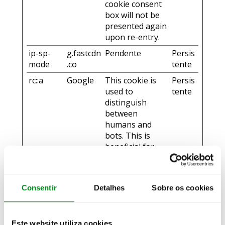
cookie consent
box will not be
presented again
upon re-entry.
ip-sp-
g.fastcdn
Pendente
Persis
mode
.co
tente
rc::a
Google
This cookie is
Persis
used to
tente
distinguish
between
humans and
bots. This is
beneficial for
the website, in
order to make
valid reports on
Consentir
Detalhes
Sobre os cookies
the use of their
website.
rc::b
Google
This cookie is
Sessã
Este website utiliza cookies